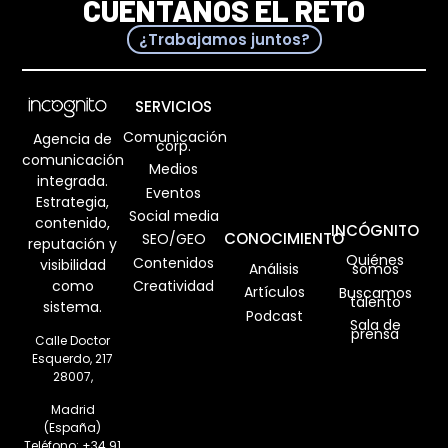
CUÉNTANOS EL RETO
¿Trabajamos juntos?
SERVICIOS
Comunicación
Agencia de
corp.
comunicación
Medios
integrada.
Eventos
Estrategia,
Social media
contenido,
INCÓGNITO
CONOCIMIENTO
SEO/GEO
reputación y
Quiénes
Contenidos
visibilidad
Análisis
somos
como
Creatividad
Artículos
Buscamos
talento
sistema.
Podcast
Sala de
prensa
Calle Doctor
Esquerdo, 217
28007,
Madrid
(España)
Teléfono:
+34 91