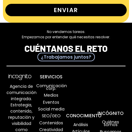
ENVIAR
No vendemos tareas.
Empezamos por entender qué necesitas resolver.
CUÉNTANOS EL RETO
¿Trabajamos juntos?
SERVICIOS
Comunicación
Agencia de
corp.
comunicación
Medios
integrada.
Eventos
Estrategia,
Social media
contenido,
INCÓGNITO
CONOCIMIENTO
SEO/GEO
reputación y
Quiénes
Contenidos
visibilidad
Análisis
somos
como
Creatividad
Artículos
Buscamos