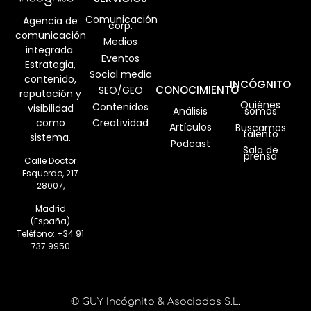
Comunicación
Agencia de
corp.
comunicación
Medios
integrada.
Eventos
Estrategia,
Social media
contenido,
INCÓGNITO
CONOCIMIENTO
SEO/GEO
reputación y
Quiénes
Contenidos
visibilidad
Análisis
somos
como
Creatividad
Artículos
Buscamos
talento
sistema.
Podcast
Sala de
prensa
Calle Doctor
Esquerdo, 217
28007,
Madrid
(España)
Teléfono:
+34 91
737 9950
© GUY Incógnito & Asociados S.L.