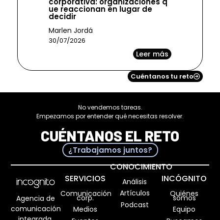
corporativa: organizaciones q
ue reaccionan en lugar de
decidir
Marlen Jordá
30/07/2026
Leer más
Cuéntanos tu reto
No vendemos tareas.
Empezamos por entender qué necesitas resolver.
CUÉNTANOS EL RETO
¿Trabajamos juntos?
CONOCIMIENTO
SERVICIOS
INCÓGNITO
Análisis
Artículos
Comunicación
Quiénes
corp.
somos
Agencia de
Podcast
comunicación
Medios
Equipo
integrada.