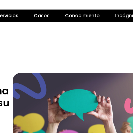
ervicios
Casos
Conocimiento
Incógn
na
su