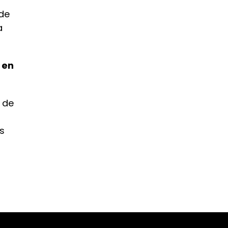
 de
a
 en
 d
e
s