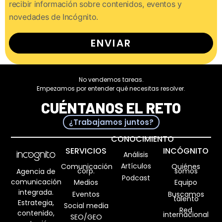
recibir información sobre contenidos, eventos y
novedades de Incógnito.
ENVIAR
No vendemos tareas.
Empezamos por entender qué necesitas resolver.
CUÉNTANOS EL RETO
¿Trabajamos juntos?
CONOCIMIENTO
SERVICIOS
INCÓGNITO
Análisis
Artículos
Comunicación
Quiénes
corp.
somos
Agencia de
Podcast
comunicación
Medios
Equipo
integrada.
Eventos
Buscamos
talento
Estrategia,
Social media
Red
contenido,
internacional
SEO/GEO