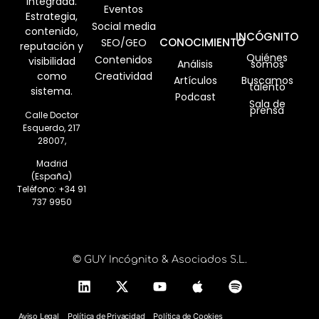
integrada.
Eventos
Estrategia,
Social media
contenido,
INCÓGNITO
CONOCIMIENTO
SEO/GEO
reputación y
Quiénes
Contenidos
visibilidad
Análisis
somos
como
Creatividad
Artículos
Buscamos
talento
sistema.
Podcast
Sala de
prensa
Calle Doctor
Esquerdo, 217
28007,
Madrid
(España)
Teléfono:
+34 91
737 9950
© GUY Incógnito & Asociados S.L.
Aviso Legal
Política de Privacidad
Política de Cookies