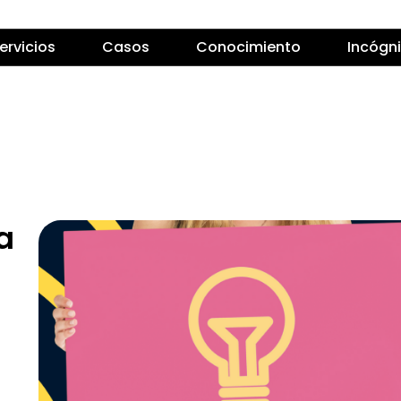
ervicios
Casos
Conocimiento
Incógn
a