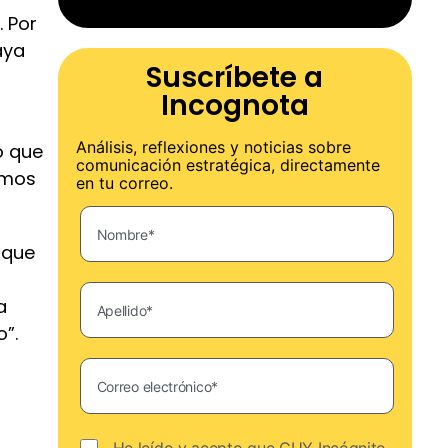
 Por
aya
Suscríbete a
Incognota
Análisis, reflexiones y noticias sobre
o que
comunicación estratégica, directamente
amos
en tu correo.
 que
a
o”.