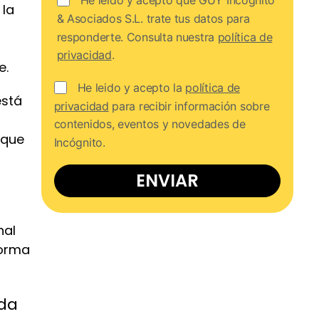
He leído y acepto que GUY Incógnito
 la
& Asociados S.L. trate tus datos para
responderte. Consulta nuestra
política de
privacidad
.
e.
He leido y acepto la
política de
está
privacidad
para recibir información sobre
contenidos, eventos y novedades de
 que
Incógnito.
ENVIAR
nal
forma
ida