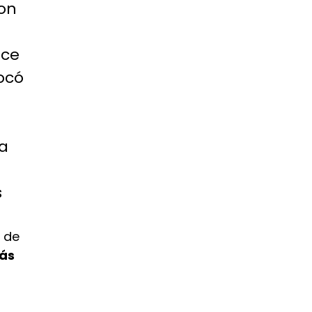
ron
uce
ocó
a
s
o de
más