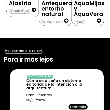
Alastria
Antequera
AquaMijas
entorno
y
BRANDING
CREATIVIDAD
SEO
natural
AquaVera
WEB
CONTENIDOS
WEB
SEO
CONOCIMIENTO RELACIONADO
Para ir más lejos
IDENTIDAD DE MARCA
Cómo se diseña un sistema
editorial: de la intención a la
arquitectura
Dam Sifuentes
08/06/2026
Leer más