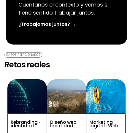
Cuéntanos el contexto y vemos si
tiene sentido trabajar juntos.
¿Trabajamos juntos? →
CASOS RELACIONADOS
Retos reales
Rebranding ·
Diseño web ·
Marketing
identidad
Identidad
digital · Web