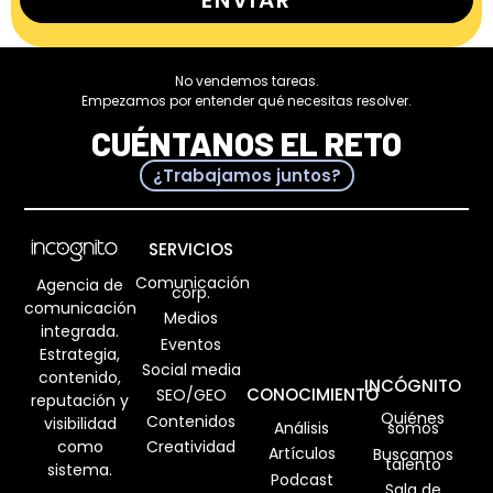
No vendemos tareas.
Empezamos por entender qué necesitas resolver.
CUÉNTANOS EL RETO
¿Trabajamos juntos?
SERVICIOS
Comunicación
Agencia de
corp.
comunicación
Medios
integrada.
Eventos
Estrategia,
Social media
contenido,
INCÓGNITO
CONOCIMIENTO
SEO/GEO
reputación y
Quiénes
Contenidos
visibilidad
Análisis
somos
como
Creatividad
Artículos
Buscamos
talento
sistema.
Podcast
Sala de